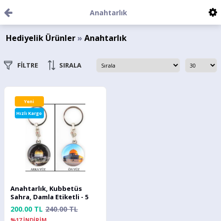
Anahtarlık
Hediyelik Ürünler
»
Anahtarlık
FİLTRE
SIRALA
Yeni
Hızlı Kargo
Anahtarlık, Kubbetüs
Sahra, Damla Etiketli - 5
ADET
200.00 TL
240.00 TL
%17 İNDİRİM