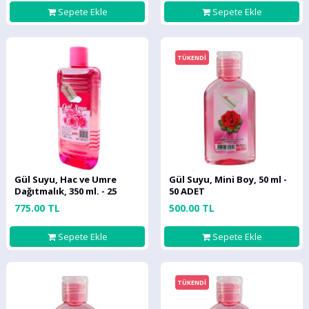
Sepete Ekle
Sepete Ekle
TÜKENDİ
Gül Suyu, Hac ve Umre
Gül Suyu, Mini Boy, 50 ml -
Dağıtmalık, 350 ml. - 25
50 ADET
ADET
775.00 TL
500.00 TL
Sepete Ekle
Sepete Ekle
TÜKENDİ