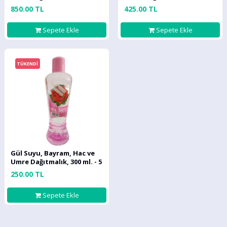
24 ADET
10 ADET
850.00 TL
425.00 TL
Sepete Ekle
Sepete Ekle
TÜKENDİ
Gül Suyu, Bayram, Hac ve
Umre Dağıtmalık, 300 ml. - 5
ADET
250.00 TL
Sepete Ekle