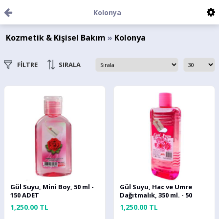
Kolonya
Kozmetik & Kişisel Bakım
»
Kolonya
FİLTRE
SIRALA
Gül Suyu, Mini Boy, 50 ml -
Gül Suyu, Hac ve Umre
150 ADET
Dağıtmalık, 350 ml. - 50
ADET
1,250.00 TL
1,250.00 TL