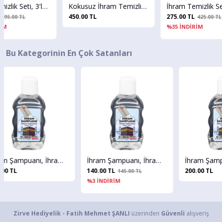
abun - 3 SET
Kokusuz İhram Temizlik Seti, 3'lü Set, İhram Sabunu, Gül Suyu, İhram Şampuanı, 50 ml - 10 SET
İhram Temizlik Seti, 3'lü Set, İhram Sabunu, İhram Şampuanı, Zeytinyağlı Katı Sabun - 5 SET
450.00 TL
275.00 TL
6
425.00 TL
%35 İNDİRİM
%
Bu Kategorinin En Çok Satanları
nı, İhram Temizlik Şampuanı 50 ml. - 3 ADET
İhram Şampuanı, İhram Temizlik Şampuanı 50 ml. - 5 ADET
İhram Şampuanı, İhram Temizlik Şampuanı 50 ml. - 10 ADET
140.00 TL
200.00 TL
145.00 TL
%3 İNDİRİM
Zirve Hediyelik - Fatih Mehmet ŞANLI
üzerinden
Güvenli
alışveriş