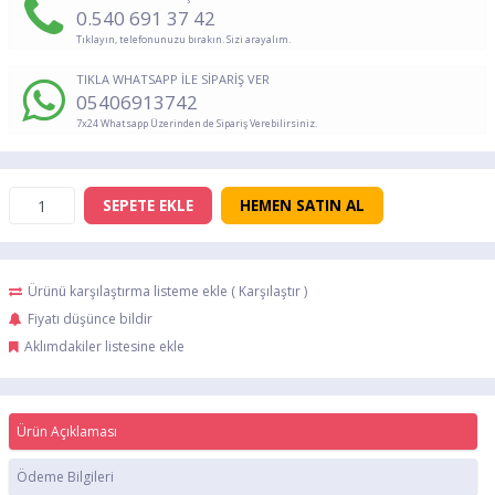
0.540 691 37 42
Tıklayın, telefonunuzu bırakın. Sizi arayalım.
TIKLA WHATSAPP İLE SİPARİŞ VER
05406913742
7x24 Whatsapp Üzerinden de Sipariş Verebilirsiniz.
SEPETE EKLE
HEMEN SATIN AL
Ürünü karşılaştırma listeme ekle
(
Karşılaştır
)
Fiyatı düşünce bildir
Aklımdakiler listesine ekle
Ürün Açıklaması
Ödeme Bilgileri