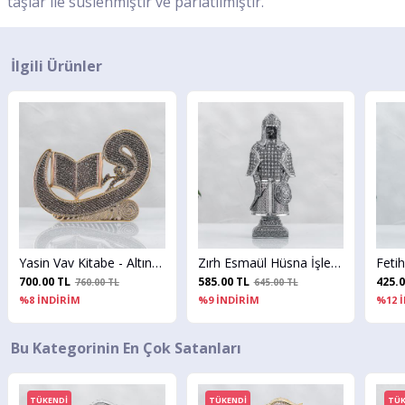
taşlar ile süslenmiştir ve parlatılmıştır.
İlgili Ürünler
Yasin Vav Kitabe - Altın Renk - Ebat : 29 x 23 cm.
Zırh Esmaül Hüsna İşlemeli - Gümüş Renk - Ebat : 12 x 28 cm.
700.00 TL
585.00 TL
425.0
760.00 TL
645.00 TL
%8 İNDİRİM
%9 İNDİRİM
%12 
Bu Kategorinin En Çok Satanları
TÜKENDİ
TÜKENDİ
TÜK