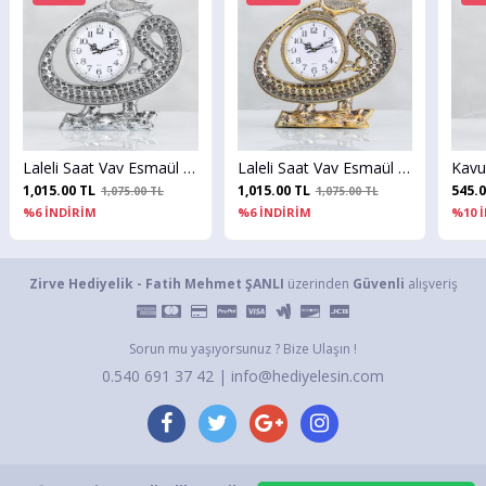
Laleli Saat Vav Esmaül Hüsnalı - Gümüş Renk - Ebat : 30 x 29 cm.
Laleli Saat Vav Esmaül Hüsnalı - Altın Renk - Ebat : 30 x 29 cm.
1,015.00 TL
1,015.00 TL
545.0
1,075.00 TL
1,075.00 TL
%6 İNDİRİM
%6 İNDİRİM
%10 
Zirve Hediyelik - Fatih Mehmet ŞANLI
üzerinden
Güvenli
alışveriş
Sorun mu yaşıyorsunuz ? Bize Ulaşın !
0.540 691 37 42 | info@hediyelesin.com